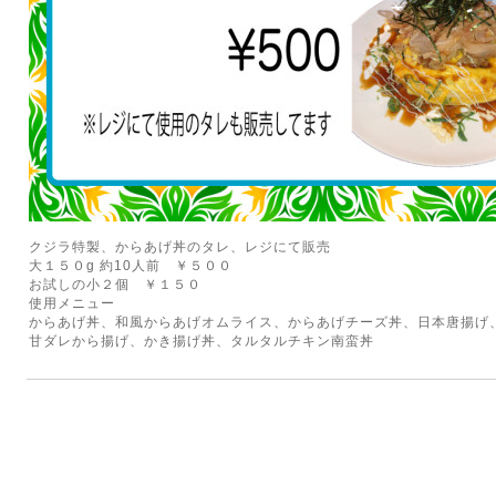
クジラ特製、からあげ丼のタレ、レジにて販売
大１５０g 約10人前 ￥５００
お試しの小２個 ￥１５０
使用メニュー
からあげ丼、和風からあげオムライス、からあげチーズ丼、日本唐揚げ
甘ダレから揚げ、かき揚げ丼、タルタルチキン南蛮丼