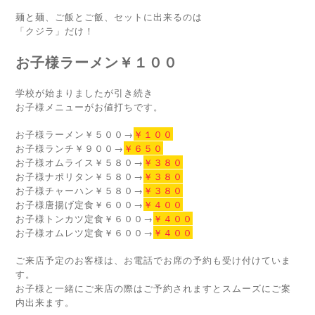
麺と麺、ご飯とご飯、セットに出来るのは
「クジラ」だけ！
お子様ラーメン￥１００
学校が始まりましたが引き続き
お子様メニューがお値打ちです。
お子様ラーメン￥５００→
￥１００
お子様ランチ￥９００→
￥６５０
お子様オムライス￥５８０→
￥３８０
お子様ナポリタン￥５８０→
￥３８０
お子様チャーハン￥５８０→
￥３８０
お子様唐揚げ定食￥６００→
￥４００
お子様トンカツ定食￥６００→
￥４００
お子様オムレツ定食￥６００→
￥４００
ご来店予定のお客様は、お電話でお席の予約も受け付けていま
す。
お子様と一緒にご来店の際はご予約されますとスムーズにご案
内出来ます。