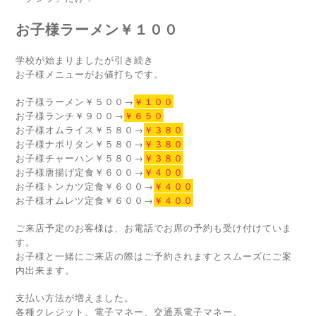
お子様ラーメン￥１００
学校が始まりましたが引き続き
お子様メニューがお値打ちです。
お子様ラーメン￥５００→
￥１００
お子様ランチ￥９００→
￥６５０
お子様オムライス￥５８０→
￥３８０
お子様ナポリタン￥５８０→
￥３８０
お子様チャーハン￥５８０→
￥３８０
お子様唐揚げ定食￥６００→
￥４００
お子様トンカツ定食￥６００→
￥４００
お子様オムレツ定食￥６００→
￥４００
ご来店予定のお客様は、お電話でお席の予約も受け付けていま
す。
お子様と一緒にご来店の際はご予約されますとスムーズにご案
内出来ます。
支払い方法が増えました。
各種クレジット、電子マネー、交通系電子マネー、