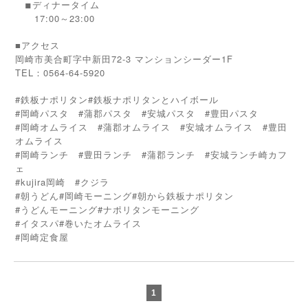
ディナータイム
◾︎
17:00～23:00
■アクセス
岡崎市美合町字中新田72-3 マンションシーダー1F
TEL：0564-64-5920
#鉄板ナポリタン#鉄板ナポリタンとハイボール
#岡崎パスタ #蒲郡パスタ #安城パスタ #豊田パスタ
#岡崎オムライス #蒲郡オムライス #安城オムライス #豊田
オムライス
#岡崎ランチ #豊田ランチ #蒲郡ランチ #安城ランチ崎カフ
ェ
#kujira岡崎 #クジラ
#朝うどん#岡崎モーニング#朝から鉄板ナポリタン
#うどんモーニング#ナポリタンモーニング
#イタスパ#巻いたオムライス
#
岡崎定食屋
1