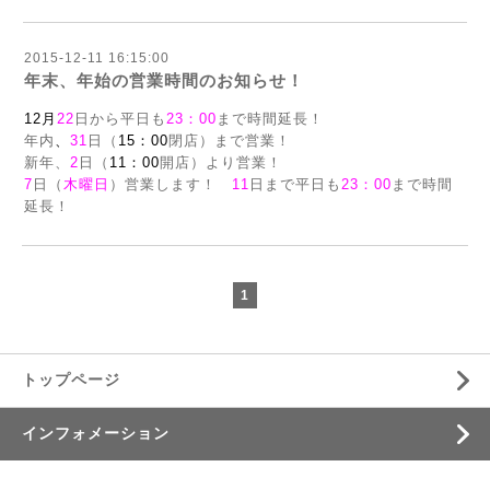
2015-12-11 16:15:00
年末、年始の営業時間のお知らせ！
12月
22
日から平日も
23：00
まで時間延長！
年内
、
31
日（
15：00
閉店）まで営業！
新年、
2
日（
11：00
開店）より営業！
7
日（
木曜日
）営業します！
11
日まで平日も
23：00
まで時間
延長！
1
トップページ
インフォメーション