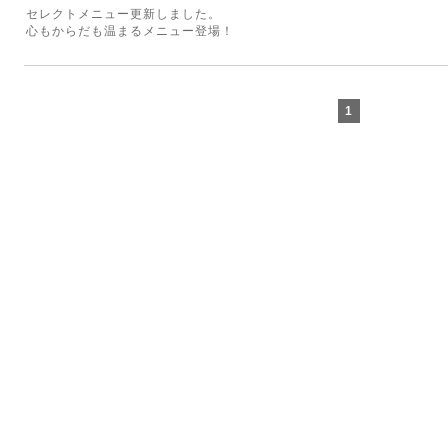
セレクトメニュー更新しました。
心もからだも温まるメニュー登場！
1