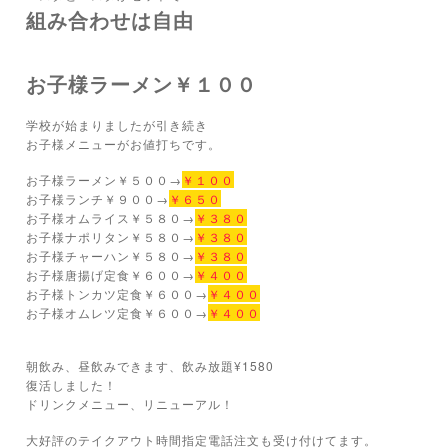
組み合わせは自由
お子様ラーメン￥１００
学校が始まりましたが引き続き
お子様メニューがお値打ちです。
お子様ラーメン￥５００→
￥１００
お子様ランチ￥９００→
￥６５０
お子様オムライス￥５８０→
￥３８０
お子様ナポリタン￥５８０→
￥３８０
お子様チャーハン￥５８０→
￥３８０
お子様唐揚げ定食￥６００→
￥４００
お子様トンカツ定食￥６００→
￥４００
お子様オムレツ定食￥６００→
￥４００
朝飲み、昼飲みできます、飲み放題¥1580
復活しました！
ドリンクメニュー、リニューアル！
大好評のテイクアウト時間指定電話注文も受け付けてます。