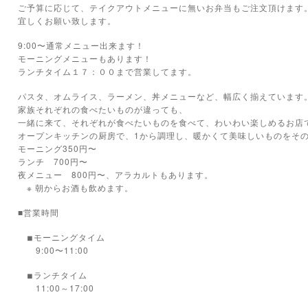
ご予算に応じて、テイクアウトメニューに無いお弁当もご注文頂けます
宜しくお願い致します。
9:00〜通常メニュー出来ます！
モーニングメニューもあります！
ランチタイム１７：００まで営業してます。
パスタ、オムライス、ラーメン、丼メニューなど、幅広く揃えています
家族それぞれの食べたいものが違っても、
一緒に来て、それぞれが食べたいものを食べて、わいわい楽しめるお店
オープンキッチンの厨房で、1から調理し、暖かくて美味しいものをそ
モーニング350円〜
ランチ 700円〜
夜メニュー 800円〜、アラカルトもあります。
※ 朝からお酒も飲めます。
■営業時間
モーニングタイム
◾︎
9:00〜11:00
ランチタイム
◾︎
11:00～17:00