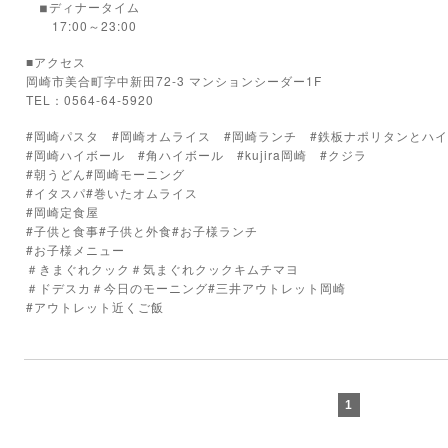
ディナータイム
◾︎
17:00～23:00
■アクセス
岡崎市美合町字中新田72-3 マンションシーダー1F
TEL：0564-64-5920
#岡崎パスタ #岡崎オムライス #岡崎ランチ #鉄板ナポリタンとハ
#岡崎ハイボール #角ハイボール #kujira岡崎 #クジラ
#朝うどん#岡崎モーニング
#イタスパ#巻いたオムライス
#岡崎定食屋
#子供と食事#子供と外食#お子様ランチ
#お子様メニュー
＃きまぐれクック＃気まぐれクックキムチマヨ
＃ドデスカ＃今日のモーニング#三井アウトレット岡崎
#アウトレット近くご飯
1