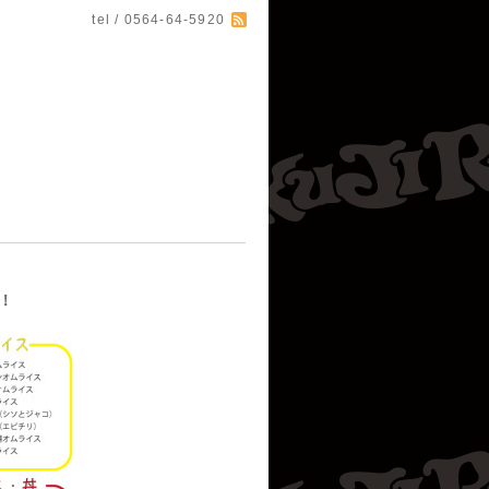
tel / 0564-64-5920
！