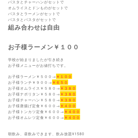
パスタとチャーハンがセットで
オムライスとドンものがセットで
パスタとラーメンがセットで
パスタとパスタがセットで
組み合わせは自由
お子様ラーメン￥１００
学校が始まりましたが引き続き
お子様メニューがお値打ちです。
お子様ラーメン￥５００→
￥１００
お子様ランチ￥９００→
￥６５０
お子様オムライス￥５８０→
￥３８０
お子様ナポリタン￥５８０→
￥３８０
お子様チャーハン￥５８０→
￥３８０
お子様唐揚げ定食￥６００→
￥４００
お子様トンカツ定食￥６００→
￥４００
お子様オムレツ定食￥６００→
￥４００
朝飲み、昼飲みできます、飲み放題¥1580