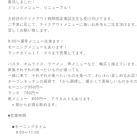
復活しました！
ドリンクメニュー、リニューアル！
大好評のテイクアウト時間指定電話注文も受け付けてます。
ご予算に応じて、テイクアウトメニューに無いお弁当もご注文頂けます
宜しくお願い致します。
9:00〜通常メニュー出来ます！
モーニングメニューもあります！
ランチタイム１７：００まで営業してます。
パスタ、オムライス、ラーメン、丼メニューなど、幅広く揃えています
家族それぞれの食べたいものが違っても、
一緒に来て、それぞれが食べたいものを食べて、わいわい楽しめるお店
オープンキッチンの厨房で、1から調理し、暖かくて美味しいものをそ
モーニング350円〜
ランチ 700円〜
夜メニュー 800円〜、アラカルトもあります。
※ 朝からお酒も飲めます。
■営業時間
モーニングタイム
◾︎
9:00〜11:00