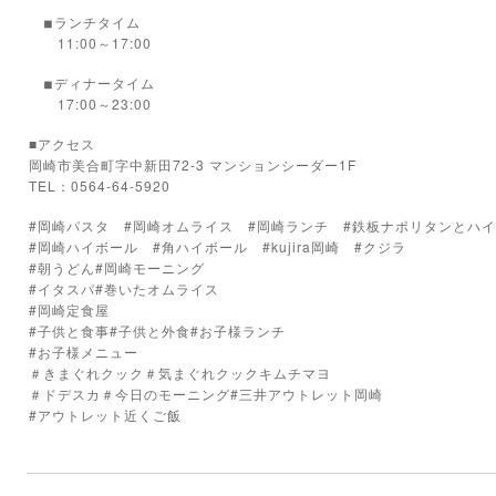
ランチタイム
◾︎
11:00～17:00
ディナータイム
◾︎
17:00～23:00
■アクセス
岡崎市美合町字中新田72-3 マンションシーダー1F
TEL：0564-64-5920
#岡崎パスタ #岡崎オムライス #岡崎ランチ #鉄板ナポリタンとハ
#岡崎ハイボール #角ハイボール #kujira岡崎 #クジラ
#朝うどん#岡崎モーニング
#イタスパ#巻いたオムライス
#岡崎定食屋
#子供と食事#子供と外食#お子様ランチ
#お子様メニュー
＃きまぐれクック＃気まぐれクックキムチマヨ
＃ドデスカ＃今日のモーニング#三井アウトレット岡崎
#アウトレット近くご飯