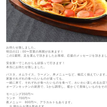
お待たせ致しました。
明日の11：00〜営業の再開が出来ます！
この1週間、足を運んで頂きましたお客様、応援のメッセージを頂きま
安全第一でこれからも頑張って行きます！
本当にお待たせ致しました。
パスタ、オムライス、ラーメン、丼メニューなど、幅広く揃えています
家族それぞれの食べたいものが違っても、
一緒に来て、それぞれが食べたいものを食べて、わいわい楽しめるお店
オープンキッチンの厨房で、1から調理し、暖かくて美味しいものをそ
モーニング350円〜
ランチ 700円〜
夜メニュー 800円〜、アラカルトもあります。
※ 朝からお酒も飲めます。