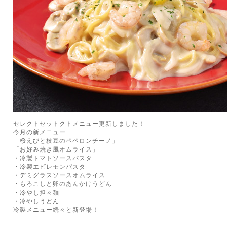
セレクトセットクトメニュー更新しました！
今月の新メニュー
「桜えびと枝豆のペペロンチーノ」
「お好み焼き風オムライス」
・冷製トマトソースパスタ
・冷製エビレモンパスタ
・デミグラスソースオムライス
・もろこしと卵のあんかけうどん
・冷やし担々麺
・冷やしうどん
冷製メニュー続々と新登場！