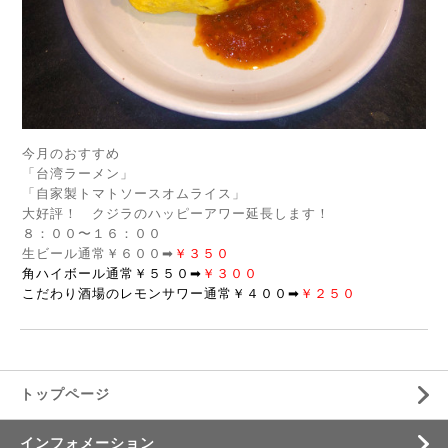
今月のおすすめ
「台湾ラーメン」
「自家製トマトソースオムライス」
大好評！ クジラのハッピーアワー延長します！
８：００〜１６：００
生ビール通常￥６００➡︎
￥３５０
角ハイボール通常￥５５０➡︎
￥３００
こだわり酒場のレモンサワー通常￥４００➡︎
￥２５０
トップページ
インフォメーション