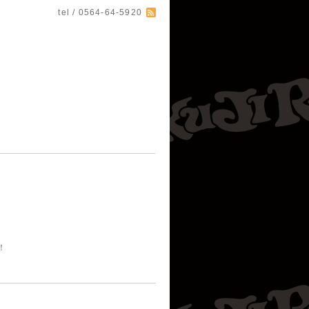
tel / 0564-64-5920
！