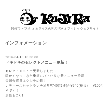
岡崎市 パスタ オムライスのKUJIRA オフィシャウェブサイト
インフォメーション
2016-04-18 10:30:00
ドキドキのセレクトメニュー更新！
セレクトメニュー更新しました！
暖かくなってきた季節にぴったりな新メニュー登場！
毎週金曜日はクジラの日！
レディースセットランチ通常¥740(税抜)が¥640(税抜) ¥100引
きです！
男性もOK！