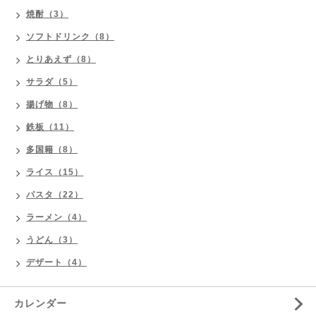
焼酎（3）
ソフトドリンク（8）
とりあえず（8）
サラダ（5）
揚げ物（8）
鉄板（11）
多国籍（8）
ライス（15）
パスタ（22）
ラーメン（4）
うどん（3）
デザート（4）
カレンダー