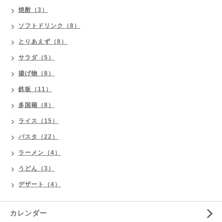
焼酎（3）
ソフトドリンク（8）
とりあえず（8）
サラダ（5）
揚げ物（8）
鉄板（11）
多国籍（8）
ライス（15）
パスタ（22）
ラーメン（4）
うどん（3）
デザート（4）
カレンダー