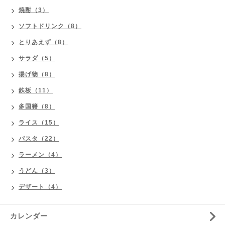
焼酎（3）
ソフトドリンク（8）
とりあえず（8）
サラダ（5）
揚げ物（8）
鉄板（11）
多国籍（8）
ライス（15）
パスタ（22）
ラーメン（4）
うどん（3）
デザート（4）
カレンダー