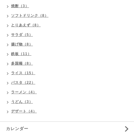
焼酎（3）
ソフトドリンク（8）
とりあえず（8）
サラダ（5）
揚げ物（8）
鉄板（11）
多国籍（8）
ライス（15）
パスタ（22）
ラーメン（4）
うどん（3）
デザート（4）
カレンダー