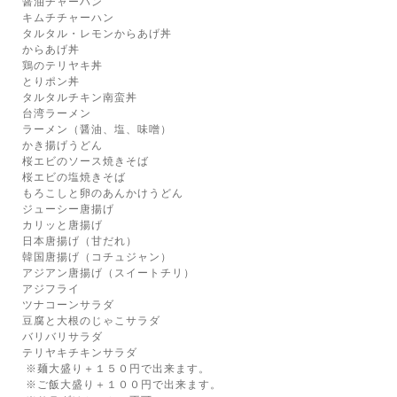
醤油チャーハン
キムチチャーハン
タルタル・レモンからあげ丼
からあげ丼
鶏のテリヤキ丼
とりポン丼
タルタルチキン南蛮丼
台湾ラーメン
ラーメン（醤油、塩、味噌）
かき揚げうどん
桜エビのソース焼きそば
桜エビの塩焼きそば
もろこしと卵のあんかけうどん
ジューシー唐揚げ
カリッと唐揚げ
日本唐揚げ（甘だれ）
韓国唐揚げ（コチュジャン）
アジアン唐揚げ（スイートチリ）
アジフライ
ツナコーンサラダ
豆腐と大根のじゃこサラダ
バリバリサラダ
テリヤキチキンサラダ
※麺大盛り＋１５０円で出来ます。
※ご飯大盛り＋１００円で出来ます。