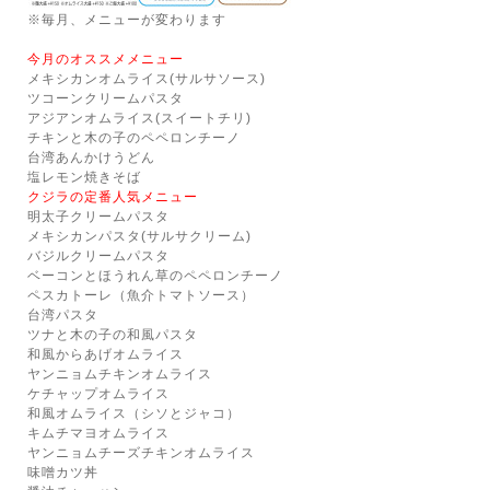
※毎月、メニューが変わります
今月のオススメメニュー
メキシカンオムライス(サルサソース)
ツコーンクリームパスタ
アジアンオムライス(スイートチリ)
チキンと木の子のペペロンチーノ
台湾あんかけうどん
塩レモン焼きそば
クジラの定番人気メニュー
明太子クリームパスタ
メキシカンパスタ(サルサクリーム)
バジルクリームパスタ
ベーコンとほうれん草のペペロンチーノ
ペスカトーレ（魚介トマトソース）
台湾パスタ
ツナと木の子の和風パスタ
和風からあげオムライス
ヤンニョムチキンオムライス
ケチャップオムライス
和風オムライス（シソとジャコ）
キムチマヨオムライス
ヤンニョムチーズチキンオムライス
味噌カツ丼